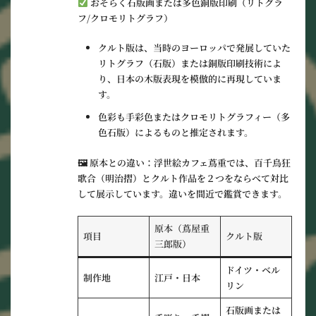
おそらく石版画または多色銅版印刷（リトグラ
フ/クロモリトグラフ）
クルト版は、当時のヨーロッパで発展していた
リトグラフ（石版）または銅版印刷技術
によ
り、
日本の木版表現を模倣的に再現
していま
す。
色彩も手彩色またはクロモリトグラフィー（多
色石版）によるものと推定されます。
🖼
原本との違い：
浮世絵カフェ蔦重では、百千鳥狂
歌合（明治摺）とクルト作品を２つをならべて対比
して展示しています。違いを間近で鑑賞できます。
原本（蔦屋重
項目
クルト版
三郎版）
ドイツ・ベル
制作地
江戸・日本
リン
石版画または