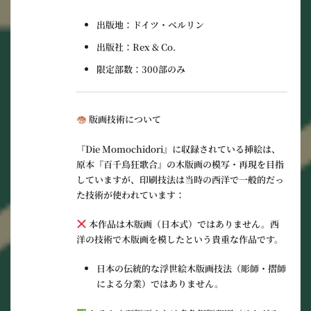
出版地
：ドイツ・ベルリン
出版社
：Rex & Co.
限定部数
：300部のみ
版画技術について
『Die Momochidori』に収録されている挿絵は、
原本『百千鳥狂歌合』の木版画の模写・再現
を目指
していますが、印刷技法は当時の西洋で一般的だっ
た技術が使われています：
本作品は木版画（日本式）ではありません。西
洋の技術で木版画を模したという貴重な作品です。
日本の伝統的な浮世絵木版画技法（彫師・摺師
による分業）ではありません。