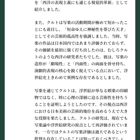
を「西洋の表現主義にも通じる視覚的革新」として
紹介しました。
また、クルトは写楽の活動期間が極めて短かったこ
とにも着目し、「短命ゆえに神秘性を帯びた天才」
としてその芸術的孤高性を強調しました。当時、写
楽の作品は日本国内ではあまり評価されておらず、
その価値を最初に強く打ち出したのは、むしろクル
トのような西洋の研究者たちでした。彼は、写楽の
造形が「劇場性」と「内面性」の両面を併せ持ち、
演劇的表現の核心を鋭く捉えている点において、浮
世絵史上きわめて異例な存在であるとしました。
写楽を通じてクルトは、浮世絵が単なる娯楽の印刷
物ではなく、時に心理の深層に迫る芸術性を持ちう
ることを証明しようとしたのです。その視点は西洋
における日本美術の芸術的地位を高めるうえで大き
な役割を果たしました。クルトの研究は、現在でも
写楽論や浮世絵研究の原点として再評価されていま
す。一方ではクルトの写楽評価は過大であるという
批判も存在していることは知っておくべきでしょ