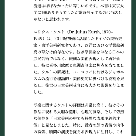
流通はほぼなかったに等しいのです。本書は東京大
学に1冊ありそうでしたが常時展示するのは当店し
かないと思われます。
ユリウス・クルト（Dr. Julius Kurth, 1870–
1949）は、20世紀初頭に活躍したドイツの美術史
家・東洋美術研究者であり、西洋における浮世絵研
究の草分け的存在です。彼は浮世絵を単なる日本の
庶民芸術ではなく、繊細な美術表現として再評価
し、特に喜多川歌麿と東洲斎写楽に焦点を当てまし
た。クルトの研究は、ヨーロッパにおけるジャポニ
スムの流行を理論的・美術史的に裏づける役割を果
たし、後世の日本美術受容にも大きな影響を与えま
した。
写楽に関するクルトの評価は非常に高く、彼はその
作品に現れる大胆な造形、心理的洞察、そして強烈
な個性を「日本美術の中でも特異な表現主義的才
能」と見なしました。特に、役者の顔の表情や肉体
の誇張、瞬間の演技を捉える表現力に注目し、これ