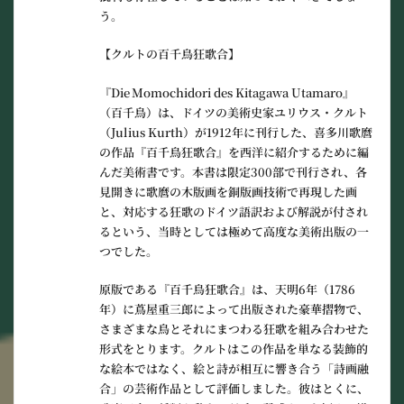
う。
【クルトの百千鳥狂歌合】
『Die Momochidori des Kitagawa Utamaro』
（百千鳥）は、ドイツの美術史家ユリウス・クルト
（Julius Kurth）が1912年に刊行した、喜多川歌麿
の作品『百千鳥狂歌合』を西洋に紹介するために編
んだ美術書です。本書は限定300部で刊行され、各
見開きに歌麿の木版画を銅版画技術で再現した画
と、対応する狂歌のドイツ語訳および解説が付され
るという、当時としては極めて高度な美術出版の一
つでした。
原版である『百千鳥狂歌合』は、天明6年（1786
年）に蔦屋重三郎によって出版された豪華摺物で、
さまざまな鳥とそれにまつわる狂歌を組み合わせた
形式をとります。クルトはこの作品を単なる装飾的
な絵本ではなく、絵と詩が相互に響き合う「詩画融
合」の芸術作品として評価しました。彼はとくに、