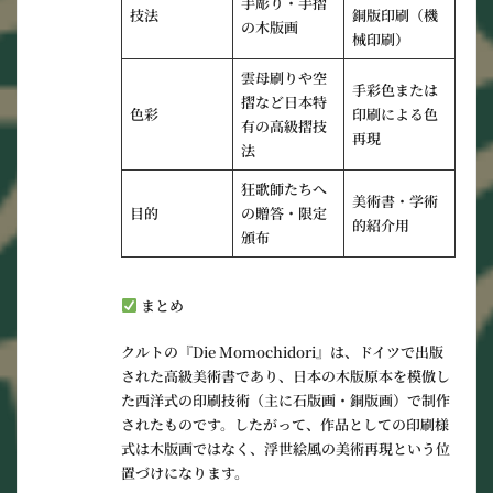
手彫り・手摺
技法
銅版印刷（機
の木版画
械印刷）
雲母刷りや空
手彩色または
摺など日本特
色彩
印刷による色
有の高級摺技
再現
法
狂歌師たちへ
美術書・学術
目的
の贈答・限定
的紹介用
頒布
まとめ
クルトの『Die Momochidori』は、
ドイツで出版
された高級美術書
であり、
日本の木版原本を模倣し
た西洋式の印刷技術（主に石版画・銅版画）で制作
されたものです。したがって、作品としての印刷様
式は
木版画ではなく、浮世絵風の美術再現
という位
置づけになります。