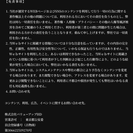
【免責事項】
当社が運営するWEBページおよびSNSのコンテンツを利用して行う一切の行為に関する
著作権法上その他の問題については、利用される方においてその責任を負うものとし、弊
社は何ら一切責任を負いません。著作権・人格権・プライバシー・その他の人権等風評被
害を含めてご配慮のうえご利用ください。利用者が第三者との間に問題が生じた場合は、
利用される方がその責任を負うこととなります。重ねて申し上げますが、弊社では一切責
任を負いません。
当Ｗｅｂサイトに掲載する情報については十分な注意を払っていますが、その内容の完全
性、正確性、有用性及び安全性等について、いかなる保証も行うものではありません。当
Ｗｅｂサイトを利用したこと、あるいは利用できなかったこと、当Ｗｅｂサイトに掲載さ
れている情報に基づいて利用者が下した判断および起こした行動等により、どのような結
果が発生した場合においても、弊社はいかなる責任も負いません。
当Ｗｅｂサイトは、システムメンテナンスや弊社の都合により予告なくコンテンツを変更
する場合があります。また閲覧できない場合や、アドレスを変更する場合があります。変
更および閲覧できないことにより、利用者に不都合や損害が発生しても弊社はいかなる責
任も対応義務も負いません。
お問い合わせ先
コンテンツ、利用、広告、イベントに関するお問い合わせ先。
株式会社バリューアップHD
営業許可 ： 東京都公安委
員会登録番号（古物商）
第306622519270号