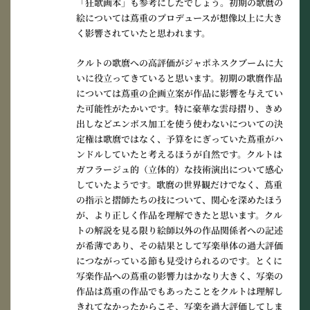
「狂歌画本」も参考にしたでしょう。初期の歌麿の
絵については蔦重のプロデュースが想像以上に大き
く影響されていたと思われます。
クルトの歌麿への高評価がジャポネスクブームに大
いに役立ってきていると思います。初期の歌麿作品
については蔦重の企画立案が作品に影響を与えてい
た可能性がたかいです。特に豪華な雲母摺り、きめ
出しなどエンボス加工を使う使わないについての決
定権は歌麿ではなく、予算をにぎっていた蔦重がハ
ンドルしていたと考えるほうが自然です。クルトは
ガフラージュ的（立体的）な技術演出について感心
していたようです。歌麿の世界観だけでなく、蔦重
の指示と摺師たちの技について、関心を深めたほう
が、より正しく作品を理解できたと思います。クル
トの解説を見る限り絵師以外の作品関係者への記述
が希薄であり、その結果として写楽単体の過大評価
につながっている節も見受けられるのです。とくに
写楽作品への蔦重の影響力はかなり大きく、写楽の
作品は蔦重の作品でもあったことをクルトは理解し
きれてなかったからこそ、写楽を過大評価してしま