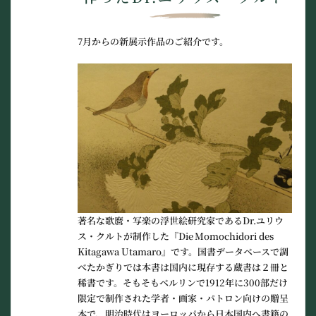
7月からの新展示作品のご紹介です。
著名な
歌麿・写楽の浮世絵研究家であるDr.ユリウ
ス・クルトが制作した
『Die Momochidori des
Kitagawa Utamaro』です。国書データベースで調
べたかぎりでは本書は国内に現存する蔵書は２冊と
稀書です。そもそもベルリンで1912年に300部だけ
限定で制作された学者・画家・パトロン向けの贈呈
本で、明治時代はヨーロッパから日本国内へ書籍の