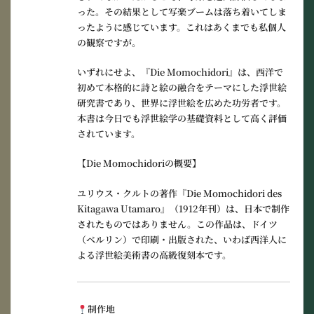
った。その結果として写楽ブームは落ち着いてしま
ったように感じています。これはあくまでも私個人
の観察ですが。
いずれにせよ、『Die Momochidori』は、西洋で
初めて本格的に詩と絵の融合をテーマにした浮世絵
研究書であり、世界に浮世絵を広めた功労者です。
本書は今日でも浮世絵学の基礎資料として高く評価
されています。
【Die Momochidoriの概要】
ユリウス・クルトの著作『
Die Momochidori des
Kitagawa Utamaro
』（1912年刊）は、
日本で制作
されたものではありません
。この作品は、
ドイツ
（ベルリン）で印刷・出版
された、いわば西洋人に
よる
浮世絵美術書の高級復刻本
です。
制作地