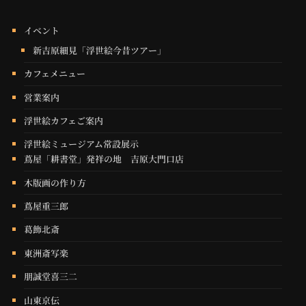
イベント
新吉原細見「浮世絵今昔ツアー」
カフェメニュー
営業案内
浮世絵カフェご案内
浮世絵ミュージアム常設展示
蔦屋「耕書堂」発祥の地 吉原大門口店
木版画の作り方
蔦屋重三郎
葛飾北斎
東洲斎写楽
朋誠堂喜三二
山東京伝