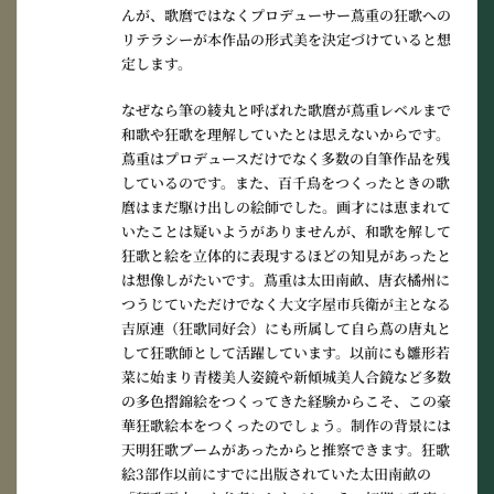
んが、歌麿ではなくプロデューサー蔦重の狂歌への
リテラシーが本作品の形式美を決定づけていると想
定します。
なぜなら筆の綾丸と呼ばれた歌麿が蔦重レベルまで
和歌や狂歌を理解していたとは思えないからです。
蔦重はプロデュースだけでなく多数の自筆作品を残
しているのです。また、百千鳥をつくったときの歌
麿はまだ駆け出しの絵師でした。画才には恵まれて
いたことは疑いようがありませんが、和歌を解して
狂歌と絵を立体的に表現するほどの知見があったと
は想像しがたいです。蔦重は太田南畝、唐衣橘州に
つうじていただけでなく大文字屋市兵衛が主となる
吉原連（狂歌同好会）にも所属して自ら蔦の唐丸と
して狂歌師として活躍しています。以前にも雛形若
菜に始まり青楼美人姿鏡や新傾城美人合鏡など多数
の多色摺錦絵をつくってきた経験からこそ、この豪
華狂歌絵本をつくったのでしょう。制作の背景には
天明狂歌ブームがあったからと推察できます。狂歌
絵3部作以前にすでに出版されていた太田南畝の