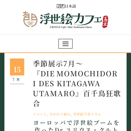
Skip
日本語
to
content
季節展示7月～
15
『DIE MOMOCHIDOR
7月
I DES KITAGAWA
UTAMARO』百千鳥狂歌
合
イベント
,
月がわり展示
,
浮世絵今昔コラム
ヨーロッパで浮世絵ブームを
作ったDr.ユリウス・クルト