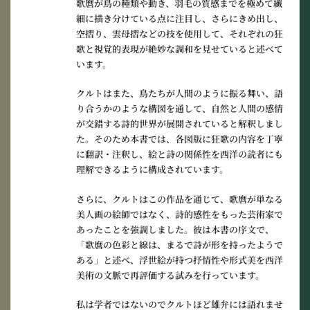
歌麿が鳥の種類や動き、羽毛の質感までを極めて繊
細に描き分けている点に注目し、さらにきめ出し、
空摺り、雲母摺などの技を使用して、それぞれの狂
歌と視覚的表現が絶妙な調和を見せていると述べて
います。
クルトはまた、鳥たちが人間のように振る舞い、語
り合うかのような構図を通して、自然と人間の感情
が交錯する詩的世界が展開されていると解釈しまし
た。そのため本書では、各図版に狂歌の内容を丁寧
に翻訳・注釈し、絵と詩の関係性を西洋の読者にも
理解できるように構成されています。
さらに、クルトはこの作品を通じて、歌麿が単なる
美人画の絵師ではなく、詩的感性をもった芸術家で
あったことを強調しました。彼は本書の序文で、
「歌麿の色彩と線は、まるで詩が形を持ったようで
ある」と述べ、浮世絵が持つ抒情性や形式美を西洋
美術の文脈で再評価する試みを行っています。
私は学者ではないのでクルトほど雄弁には語れませ