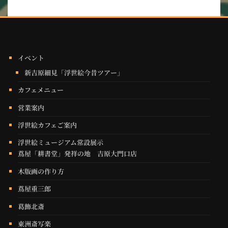
イベント
新吉原細見「浮世絵今昔ツアー」
カフェメニュー
営業案内
浮世絵カフェご案内
浮世絵ミュージアム常設展示
蔦屋「耕書堂」発祥の地 吉原大門口店
木版画の作り方
蔦屋重三郎
葛飾北斎
東洲斎写楽