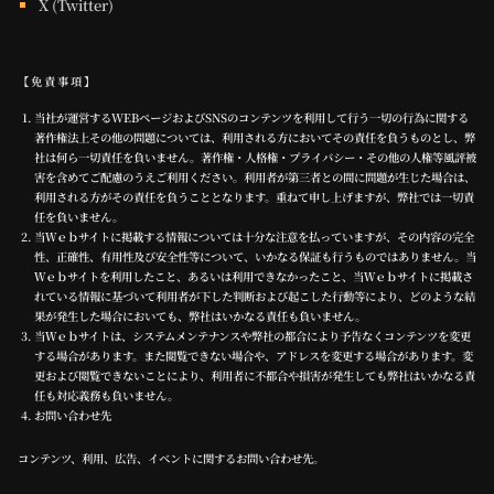
X (Twitter)
【免責事項】
当社が運営するWEBページおよびSNSのコンテンツを利用して行う一切の行為に関する
著作権法上その他の問題については、利用される方においてその責任を負うものとし、弊
社は何ら一切責任を負いません。著作権・人格権・プライバシー・その他の人権等風評被
害を含めてご配慮のうえご利用ください。利用者が第三者との間に問題が生じた場合は、
利用される方がその責任を負うこととなります。重ねて申し上げますが、弊社では一切責
任を負いません。
当Ｗｅｂサイトに掲載する情報については十分な注意を払っていますが、その内容の完全
性、正確性、有用性及び安全性等について、いかなる保証も行うものではありません。当
Ｗｅｂサイトを利用したこと、あるいは利用できなかったこと、当Ｗｅｂサイトに掲載さ
れている情報に基づいて利用者が下した判断および起こした行動等により、どのような結
果が発生した場合においても、弊社はいかなる責任も負いません。
当Ｗｅｂサイトは、システムメンテナンスや弊社の都合により予告なくコンテンツを変更
する場合があります。また閲覧できない場合や、アドレスを変更する場合があります。変
更および閲覧できないことにより、利用者に不都合や損害が発生しても弊社はいかなる責
任も対応義務も負いません。
お問い合わせ先
コンテンツ、利用、広告、イベントに関するお問い合わせ先。