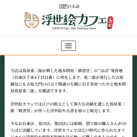
Skip
日本語
to
content
当店は蔦屋重三郎が興した地本問屋「耕書堂」の‘‘ほぼ’‘発祥地
（台東区千束4丁目11番）に所在します。重三郎が発行した吉原
細見にも吉原大門口の五十間通の左側に引手茶屋つたやと地本問
屋蔦屋重三郎」を確認できます。
浮世絵カフェでは江戸の版元として偉大な功績を遺した蔦屋重三
郎「耕書堂」が作った浮世絵や古書を展示と販売します。
今なお台東区、荒川区、墨田区には彫師、摺り師の職人さんが30
人ほど活躍しています。浮世カフェでは江戸時代に作られたオリ
ジナルに浮世絵や復刻木版画を見て触って購入できるのです。ハ