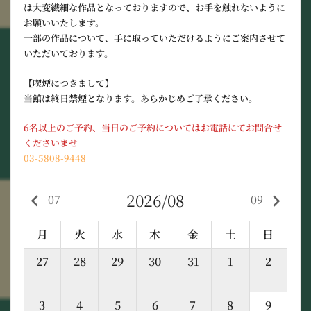
は大変繊細な作品となっておりますので、お手を触れないように
お願いいたします。
一部の作品について、手に取っていただけるようにご案内させて
いただいております。
【喫煙につきまして】
当館は終日禁煙となります。あらかじめご了承ください。
6名以上のご予約、当日のご予約についてはお電話にてお問合せ
くださいませ
03-5808-9448
2026/08
keyboard_arrow_left
keyboard_arrow_right
07
09
月
火
水
木
金
土
日
27
28
29
30
31
1
2
3
4
5
6
7
8
9