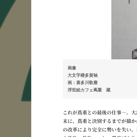
画像　
大文字楼多賀袖
画：喜多川歌麿
浮世絵カフェ蔦重　蔵
これが蔦重との最後の仕事―。大
末に、蔦重と決別するまでが描か
の改革により完全に勢いを失い、