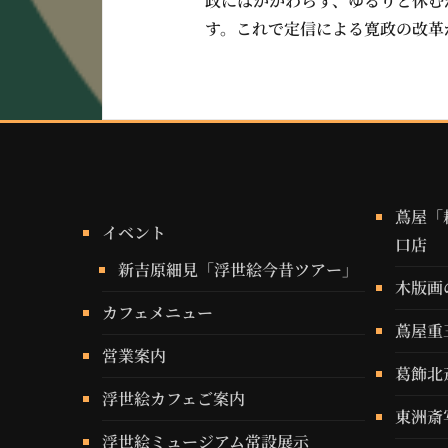
政にはかかわらず、ゆるりと休む
す。これで定信による寛政の改革
蔦屋「
イベント
口店
新吉原細見「浮世絵今昔ツアー」
木版画
カフェメニュー
蔦屋重
営業案内
葛飾北
浮世絵カフェご案内
東洲斎
浮世絵ミュージアム常設展示