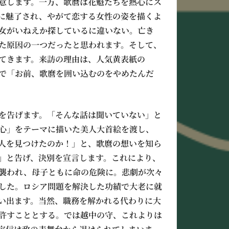
意します。一方、歌麿は花魁たちを熱心にス
に魅了され、やがて恋する女性の姿を描くよ
女がいねえか探しているに違いない。亡き
せた原因の一つだったと思われます。そして、
てきます。来訪の理由は、人気黄表紙の
で「お前、歌麿を囲い込むのをやめたんだ
を告げます。「そんな話は聞いていない」と
心」をテーマに描いた美人大首絵を渡し、
人を見つけたのか！」と、歌麿の想いを知ら
」と告げ、決別を宣言します。これにより、
襲われ、母子ともに命の危険に。悲劇が次々
した。ロシア問題を解決した功績で大老に就
い出ます。当然、職務を解かれる代わりに大
許すこととする。では越中の守、これよりは