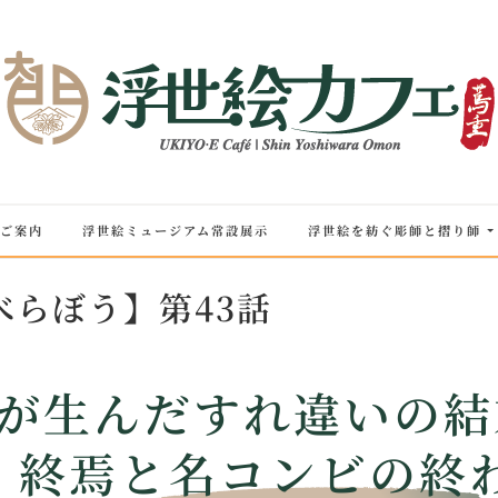
ご案内
浮世絵ミュージアム常設展示
浮世絵を紡ぐ彫師と摺り師
べらぼう】第43話
が生んだすれ違いの結
終焉と名コンビの終