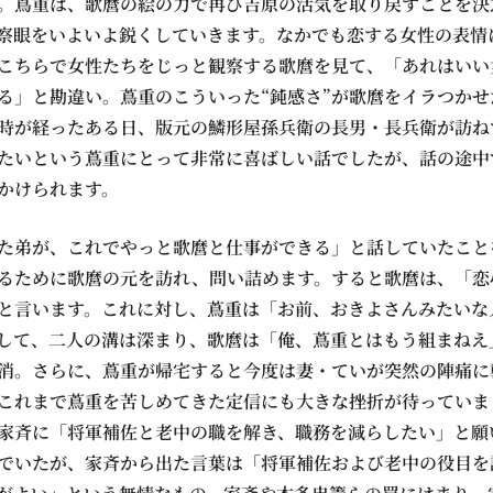
。蔦重は、歌麿の絵の力で再び吉原の活気を取り戻すことを決
察眼をいよいよ鋭くしていきます。なかでも恋する女性の表情
こちらで女性たちをじっと観察する歌麿を見て、「あれはいい
る」と勘違い。蔦重のこういった“鈍感さ”が歌麿をイラつか
時が経ったある日、版元の鱗形屋孫兵衛の長男・長兵衛が訪ね
たいという蔦重にとって非常に喜ばしい話でしたが、話の途中
かけられます。
た弟が、これでやっと歌麿と仕事ができる」と話していたこと
るために歌麿の元を訪れ、問い詰めます。すると歌麿は、「恋
と言います。これに対し、蔦重は「お前、おきよさんみたいな
して、二人の溝は深まり、歌麿は「俺、蔦重とはもう組まねえ
消。さらに、蔦重が帰宅すると今度は妻・ていが突然の陣痛に
これまで蔦重を苦しめてきた定信にも大きな挫折が待っていま
家斉に「将軍補佐と老中の職を解き、職務を減らしたい」と願
でいたが、家斉から出た言葉は「将軍補佐および老中の役目を