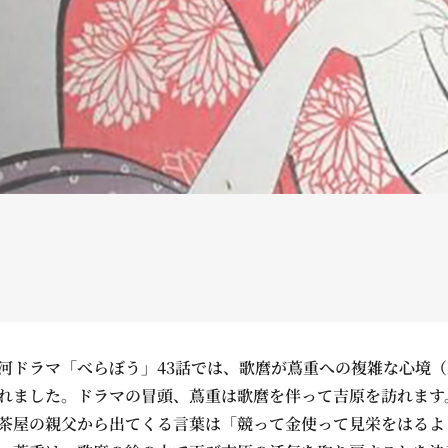
河ドラマ「べらぼう」43話では、歌麿が蔦重への複雑な心境（
れました。ドラマの冒頭、蔦重は歌麿を伴って吉原を訪れます
茶屋の親父から出てくる言葉は「競って金使って見栄をはるよ