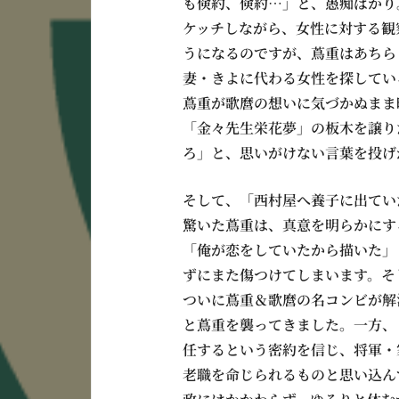
も倹約、倹約…」と、愚痴ばかり
ケッチしながら、女性に対する観
うになるのですが、蔦重はあちら
妻・きよに代わる女性を探してい
蔦重が歌麿の想いに気づかぬまま
「金々先生栄花夢」の板木を譲り
ろ」と、思いがけない言葉を投げ
そして、「西村屋へ養子に出てい
驚いた蔦重は、真意を明らかにす
「俺が恋をしていたから描いた」
ずにまた傷つけてしまいます。そ
ついに蔦重＆歌麿の名コンビが解
と蔦重を襲ってきました。一方、
任するという密約を信じ、将軍・
老職を命じられるものと思い込ん