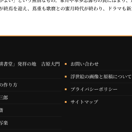
がよい」という無情なもの。家斉や本多忠籌らの罠にはまり、
が終焉を迎え、蔦重も歌麿との蜜月時代が終わり、ドラマも新
耕書堂」発祥の地 吉原大門
お問い合わせ
浮世絵の画像と原稿について
の作り方
プライバシーポリシー
三郎
サイトマップ
斎
写楽