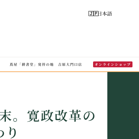
日本語
蔦屋「耕書堂」発祥の地 吉原大門口店
オンラインショップ
末。寛政改革の
わり