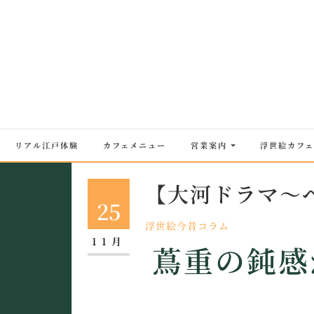
Skip
to
content
リアル江戸体験
カフェメニュー
営業案内
浮世絵カフェ
【大河ドラマ～
25
浮世絵今昔コラム
11月
蔦重の鈍感