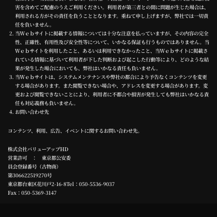
害を含めてご配慮のうえご利用ください。利用者が第三者との間に問題が生じた場合は、
利用される方がその責任を負うこととなります。重ねて申し上げますが、弊社では一切責
任を負いません。
当Ｗｅｂサイトに掲載する情報については十分な注意を払っていますが、その内容の完全
性、正確性、有用性及び安全性等について、いかなる保証も行うものではありません。当
Ｗｅｂサイトを利用したこと、あるいは利用できなかったこと、当Ｗｅｂサイトに掲載さ
れている情報に基づいて利用者が下した判断および起こした行動等により、どのような結
果が発生した場合においても、弊社はいかなる責任も負いません。
当Ｗｅｂサイトは、システムメンテナンスや弊社の都合により予告なくコンテンツを変更
する場合があります。また閲覧できない場合や、アドレスを変更する場合があります。変
更および閲覧できないことにより、利用者に不都合や損害が発生しても弊社はいかなる責
任も対応義務も負いません。
お問い合わせ先
コンテンツ、利用、広告、イベントに関するお問い合わせ先。
株式会社バリューアップHD
営業許可 ： 東京都公安委
員会登録番号（古物商）
第306622519270号
東京都台東区花川戸2-16-8Tel：
050-5536-9037
Fax：050-5369-3147