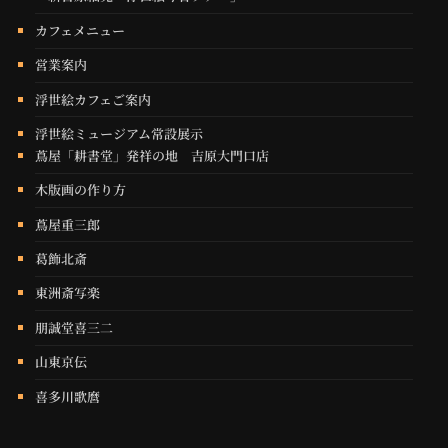
カフェメニュー
営業案内
浮世絵カフェご案内
浮世絵ミュージアム常設展示
蔦屋「耕書堂」発祥の地 吉原大門口店
木版画の作り方
蔦屋重三郎
葛飾北斎
東洲斎写楽
朋誠堂喜三二
山東京伝
喜多川歌麿