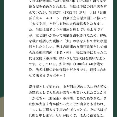
文楼は伊勢国の出身で寛延3年（1750年）新吉原で
遊女屋を始めたとわれる。当初は下級の河岸店を営
んでいたが、宝暦2年（1752年）京町一丁目（台東
区千束４－４０－６ 台東区立吉原公園）に移って
「大文字屋」と号し有数の大店経営者となりまし
た。当初は家名より村田屋と称していたようです
が、家と諍いがあって暖簾を没収されたため、移転
を機に新調した暖簾に「大」の字を入れて新たな屋
号としたらしい。妻は吉原連の女流狂歌師として知
られた相応内所（本名・仲）。後に養子にとった二
代目文楼（市兵衛）婿いりして2代目を継いだよう
です。としている。安永9年（1780年）60余歳で
没。法名は釈仏妙加保信士だそうです。戯号に合わ
せて法名までカボチャ！
奇行家として知られ、まだ河岸店のころに抱え遊女
の惣菜として大量のかぼちゃを買い入れたことから
「かぼちゃ（加保茶）市兵衛」とあだ名された。ま
た頭が大きく背が低かったことが由来とも言われ、
「ここに京町大文字屋のかぼちゃとて。その名は市
兵衛と申します。せいが低くて、ほんに猿まなこ。