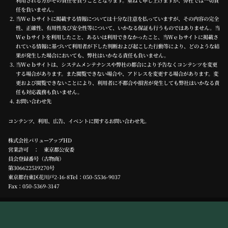
利用される方がその責任を負うこととなります。重ねて申し上げますが、弊社では一切責
任を負いません。
当Ｗｅｂサイトに掲載する情報については十分な注意を払っていますが、その内容の完全
性、正確性、有用性及び安全性等について、いかなる保証も行うものではありません。当
Ｗｅｂサイトを利用したこと、あるいは利用できなかったこと、当Ｗｅｂサイトに掲載さ
れている情報に基づいて利用者が下した判断および起こした行動等により、どのような結
果が発生した場合においても、弊社はいかなる責任も負いません。
当Ｗｅｂサイトは、システムメンテナンスや弊社の都合により予告なくコンテンツを変更
する場合があります。また閲覧できない場合や、アドレスを変更する場合があります。変
更および閲覧できないことにより、利用者に不都合や損害が発生しても弊社はいかなる責
任も対応義務も負いません。
お問い合わせ先
コンテンツ、利用、広告、イベントに関するお問い合わせ先。
株式会社バリューアップHD
営業許可 ： 東京都公安委
員会登録番号（古物商）
第306622519270号
東京都台東区花川戸2-16-8Tel：
050-5536-9037
Fax：050-5369-3147
Copyright ©2025 ukiyoecafe.jp All Rights Reserved.