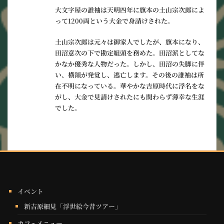
大文字屋の誰袖は天明四年に旗本の土山宗次郎によ
って1200両という大金で身請けされた。
土山宗次郎は元々は御家人でしたが、旗本になり、
田沼意次の下で勘定組頭を務めた。田沼派としてな
かなか優秀な人物だった。しかし、田沼の失脚に伴
い、横領が発覚し、逃亡します。その後の誰袖は所
在不明になっている。華やかな吉原時代に浮名をな
がし、大金で見請けされたにも関わらず薄幸な生涯
でした。
イベント
新吉原細見「浮世絵今昔ツアー」
カフェメニュー