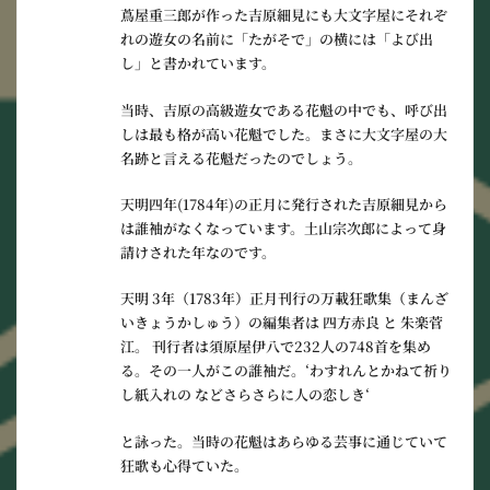
蔦屋重三郎が作った吉原細見にも大文字屋にそれぞ
れの遊女の名前に「たがそで」の横には「よび出
し」と書かれています。
当時、吉原の高級遊女である花魁の中でも、呼び出
しは最も格が高い花魁でした。まさに大文字屋の大
名跡と言える花魁だったのでしょう。
天明四年(1784年)の正月に発行された吉原細見から
は誰袖がなくなっています。土山宗次郎によって身
請けされた年なのです。
天明 3年（1783年）正月刊行の
万載狂歌集
（まんざ
いきょうかしゅう）の編集者は 四方赤良 と 朱楽菅
江。 刊行者は須原屋伊八で232人の748首を集め
る。その一人がこの誰袖だ。‘わすれんとかねて祈り
し紙入れの などさらさらに人の恋しき‘
と詠った。当時の花魁はあらゆる芸事に通じていて
狂歌も心得ていた。