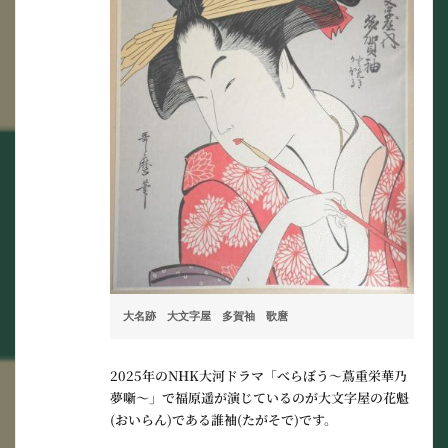
大名跡　大文字屋　多賀袖　歌麿
2025年のNHK大河ドラマ「べらぼう〜蔦重栄華乃
夢噺〜」で福原遥が演じているのが大文字屋の花魁
(おいらん)である誰袖(たがそで)です。