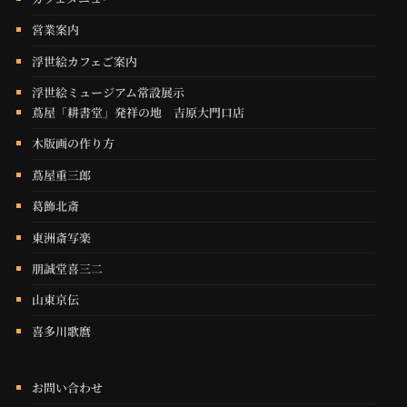
営業案内
浮世絵カフェご案内
浮世絵ミュージアム常設展示
蔦屋「耕書堂」発祥の地 吉原大門口店
木版画の作り方
蔦屋重三郎
葛飾北斎
東洲斎写楽
朋誠堂喜三二
山東京伝
喜多川歌麿
お問い合わせ