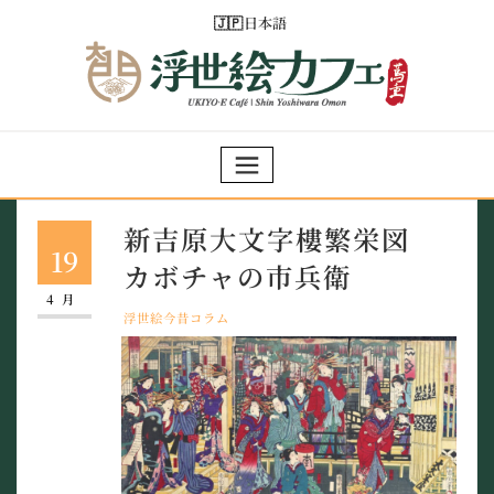
Skip
日本語
to
content
新吉原大文字樓繁栄図
19
カボチャの市兵衛
4月
浮世絵今昔コラム