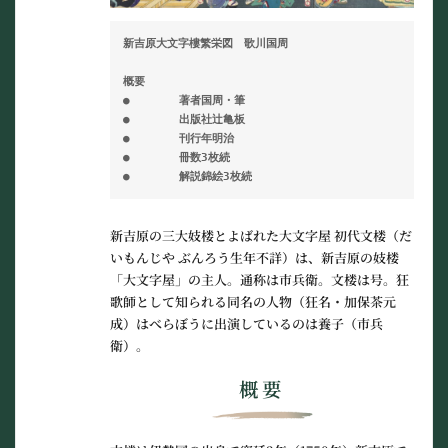
新吉原大文字樓繁栄図　歌川国周
概要
●	著者国周・筆
●	出版社辻亀板
●	刊行年明治
●	冊数3枚続
●	解説錦絵3枚続
新吉原の三大妓楼とよばれた大文字屋 初代文楼
（だ
いもんじや ぶんろう生年不詳）は、新吉原の妓楼
「大文字屋」の主人。通称は
市兵衛
。文楼は号。狂
歌師として知られる同名の人物（狂名・加保茶元
成）はべらぼうに出演しているのは養子（市兵
衛）。
概要